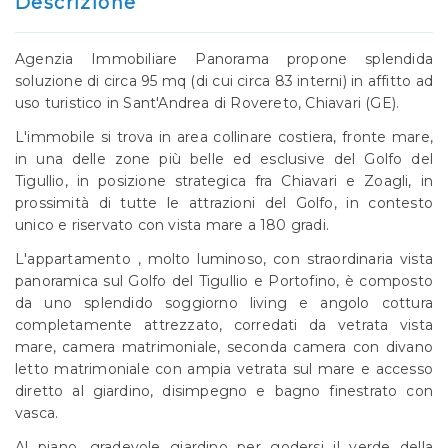
Descrizione
Agenzia Immobiliare Panorama propone splendida
soluzione di circa 95 mq (di cui circa 83 interni) in affitto ad
uso turistico in Sant'Andrea di Rovereto, Chiavari (GE).
L'immobile si trova in area collinare costiera, fronte mare,
in una delle zone più belle ed esclusive del Golfo del
Tigullio, in posizione strategica fra Chiavari e Zoagli, in
prossimità di tutte le attrazioni del Golfo, in contesto
unico e riservato con vista mare a 180 gradi.
L'appartamento , molto luminoso, con straordinaria vista
panoramica sul Golfo del Tigullio e Portofino, è composto
da uno splendido soggiorno living e angolo cottura
completamente attrezzato, corredati da vetrata vista
mare, camera matrimoniale, seconda camera con divano
letto matrimoniale con ampia vetrata sul mare e accesso
diretto al giardino, disimpegno e bagno finestrato con
vasca.
Al piano, gradevole giardino per godersi il verde della