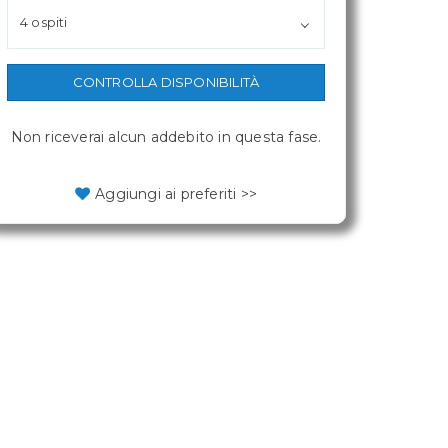
4 ospiti
CONTROLLA DISPONIBILITÀ
Non riceverai alcun addebito in questa fase.
Aggiungi ai preferiti >>
a.
a.