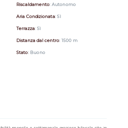
Riscaldamento
: Autonomo
Aria Condizionata
: Sì
Terrazza
: Sì
Distanza dal centro
: 1500 m
Stato
: Buono
bilità mensile e settimanale grazioso bilocale sito in