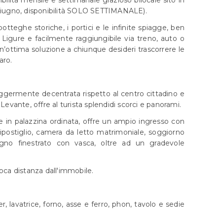
 Giugno, disponibilità SOLO SETTIMANALE).
 botteghe storiche, i portici e le infinite spiagge, ben
ra Ligure e facilmente raggiungibile via treno, auto o
un’ottima soluzione a chiunque desideri trascorrere le
aro.
 leggermente decentrata rispetto al centro cittadino e
Levante, offre al turista splendidi scorci e panorami.
 in palazzina ordinata, offre un ampio ingresso con
ipostiglio, camera da letto matrimoniale, soggiorno
gno finestrato con vasca, oltre ad un gradevole
oca distanza dall'immobile.
r, lavatrice, forno, asse e ferro, phon, tavolo e sedie