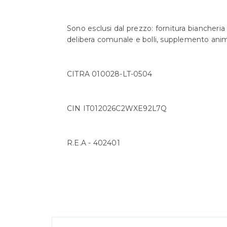
Sono esclusi dal prezzo: fornitura biancher
delibera comunale e bolli, supplemento anim
CITRA 010028-LT-0504
CIN IT012026C2WXE92L7Q
R.E.A - 402401