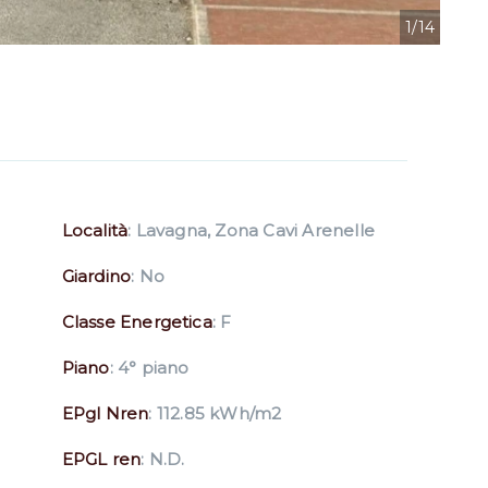
10/14
14/14
12/14
13/14
11/14
8/14
4/14
9/14
6/14
7/14
5/14
2/14
3/14
1/14
Località
: Lavagna, Zona Cavi Arenelle
Giardino
: No
Classe Energetica
: F
Piano
: 4° piano
EPgl Nren
: 112.85 kWh/m2
EPGL ren
: N.D.