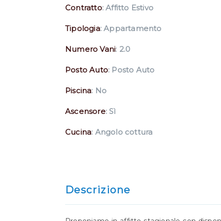
Contratto
: Affitto Estivo
Tipologia
: Appartamento
Numero Vani
: 2.0
Posto Auto
: Posto Auto
Piscina
: No
Ascensore
: Sì
Cucina
: Angolo cottura
Descrizione
Proponiamo in affitto stagionale con disponi