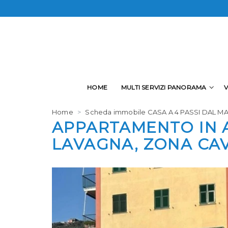
SEGNALA
SCRIVICI
SCRIVICI
HOME
MULTI SERVIZI PANORAMA
Home
Scheda immobile CASA A 4 PASSI DAL M
APPARTAMENTO IN A
LAVAGNA, ZONA CAV
*Il t
*La t
*La t