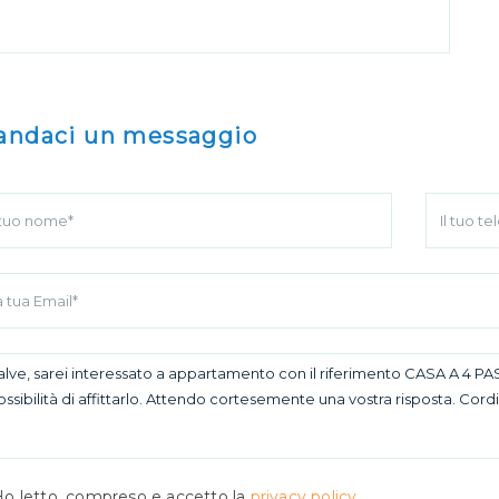
andaci un messaggio
o letto, compreso e accetto la
privacy policy
.