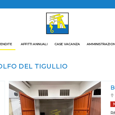
 SENZA IMPEGNO
VENDITE
AFFITTI ANNUALI
CASE VACANZA
AMMINISTRAZION
Agenzia Immobiliare Panorama
0185 393591
345 2527172
OLFO DEL TIGULLIO
B
ua Email*
Ri