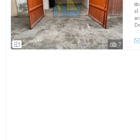
Previous
uo telefono*
li
s1
ac
Do
uo nome*
7
o letto, compreso e accetto la
privacy policy
.
icevi immobili simili a questo da Agenzia Immobiliare Panoram
rollo Antispam: qual è il numero fra 8 a 10?
INVIA