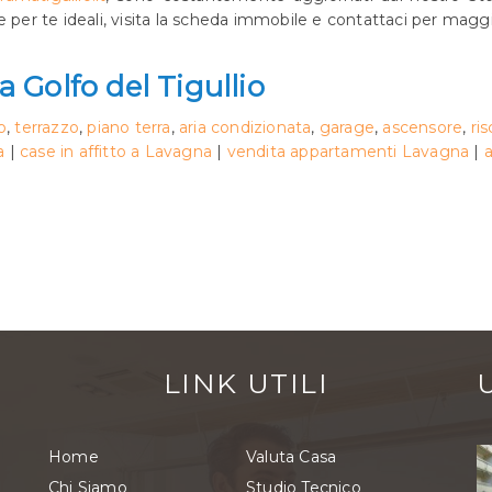
he per te ideali, visita la scheda immobile e contattaci per maggi
 Golfo del Tigullio
o
,
terrazzo
,
piano terra
,
aria condizionata
,
garage
,
ascensore
,
ri
a
|
case in affitto a Lavagna
|
vendita appartamenti Lavagna
|
LINK UTILI
Home
Valuta Casa
Chi Siamo
Studio Tecnico