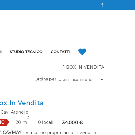
I
STUDIO TECNICO
CONTATTI
1 BOX IN VENDITA
Ordina per:
ox In Vendita
Cavi Arenelle
2
34.000 €
NC
20 m
0 locali
f: CAVMAY
- Via como proponiamo in vendita