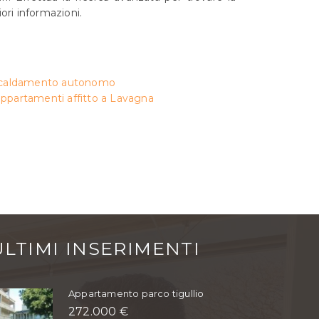
ori informazioni.
scaldamento autonomo
appartamenti affitto a Lavagna
ULTIMI INSERIMENTI
Appartamento parco tigullio
272.000 €