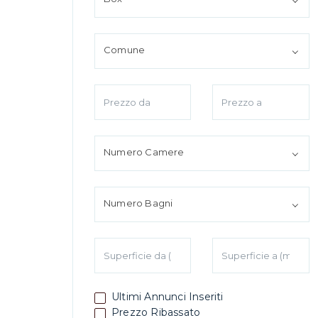
*Il t
Comune
*Il t
H
Numero Camere
R
*Cont
Numero Bagni
Ultimi Annunci Inseriti
Prezzo Ribassato