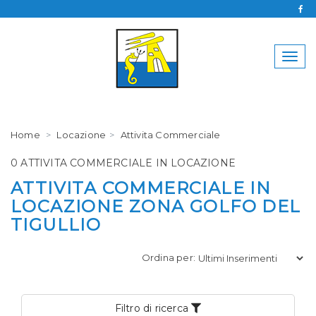
SCRIVICI SENZA IMPEGNO
Togg
navig
Agenzia Immobiliare Panorama
Home
Locazione
Attivita Commerciale
0185 393591
345 2527172
0 ATTIVITA COMMERCIALE IN LOCAZIONE
ATTIVITA COMMERCIALE IN
LOCAZIONE ZONA GOLFO DEL
TIGULLIO
*La tua Email*
Ordina per:
*Il tuo telefono*
Filtro di ricerca