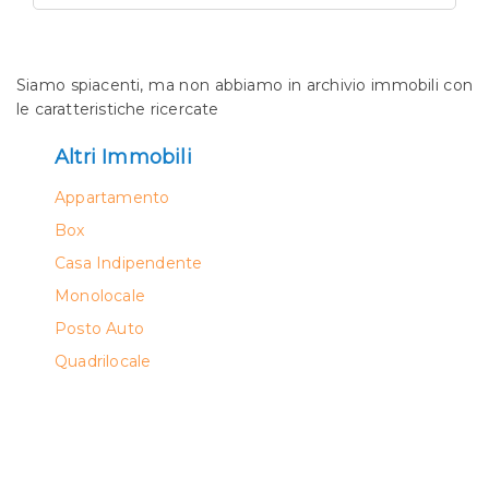
*Il tuo nome*
Siamo spiacenti, ma non abbiamo in archivio immobili con
le caratteristiche ricercate
Altri Immobili
Ho letto, compreso e accetto la
privacy policy
.
Appartamento
Ricevi immobili simili a questo da Agenzia
Box
Immobiliare Panorama.
Casa Indipendente
*Controllo Antispam: qual è il numero fra 0 a 2?
Monolocale
Posto Auto
Quadrilocale
INVIA