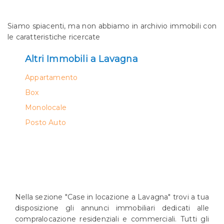
Siamo spiacenti, ma non abbiamo in archivio immobili con
le caratteristiche ricercate
*Il tuo nome*
Altri Immobili a Lavagna
Appartamento
Ho letto, compreso e accetto la
privacy policy
.
Box
Ricevi immobili simili a questo da Agenzia
Monolocale
Immobiliare Panorama.
Posto Auto
*Controllo Antispam: qual è il numero fra 2 a 4?
INVIA
Nella sezione "Case in locazione a Lavagna" trovi a tua
disposizione gli annunci immobiliari dedicati alle
compralocazione residenziali e commerciali. Tutti gli