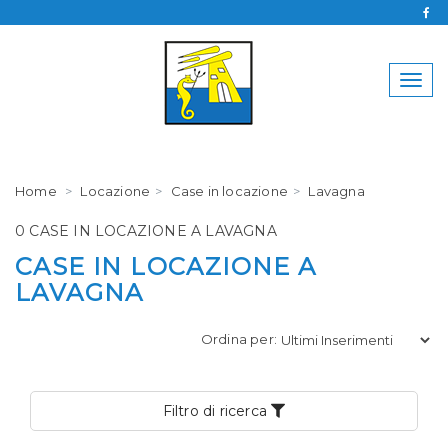
SCRIVICI SENZA IMPEGNO
Togg
navig
Agenzia Immobiliare Panorama
Home
Locazione
Case in locazione
Lavagna
0185 393591
345 2527172
0 CASE IN LOCAZIONE A LAVAGNA
CASE IN LOCAZIONE A
LAVAGNA
Ordina per:
*La tua Email*
Filtro di ricerca
*Il tuo telefono*