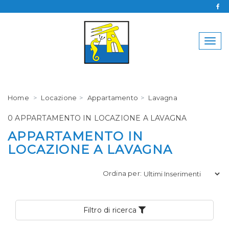
SCRIVICI SENZA IMPEGNO
Togg
navig
Agenzia Immobiliare Panorama
Home
Locazione
Appartamento
Lavagna
0185 393591
345 2527172
0 APPARTAMENTO IN LOCAZIONE A LAVAGNA
APPARTAMENTO IN
LOCAZIONE A LAVAGNA
Ordina per:
*La tua Email*
Filtro di ricerca
*Il tuo telefono*