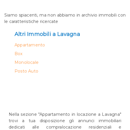
Siamo spiacenti, ma non abbiamo in archivio immobili con
le caratteristiche ricercate
*Il tuo nome*
Altri Immobili a Lavagna
Appartamento
Ho letto, compreso e accetto la
privacy policy
.
Box
Ricevi immobili simili a questo da Agenzia
Monolocale
Immobiliare Panorama.
Posto Auto
*Controllo Antispam: qual è il numero fra 0 a 2?
INVIA
Nella sezione "Appartamento in locazione a Lavagna"
trovi a tua disposizione gli annunci immobiliari
dedicati alle compralocazione residenziali e